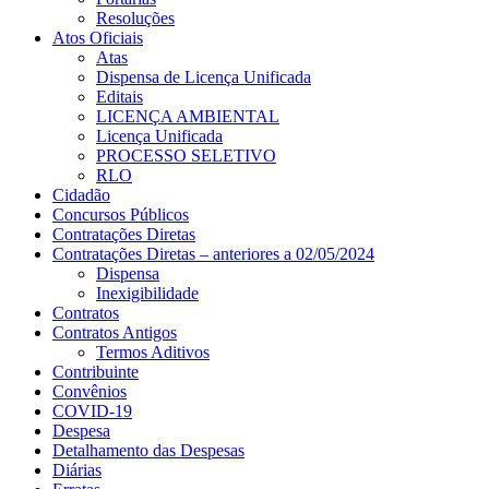
Resoluções
Atos Oficiais
Atas
Dispensa de Licença Unificada
Editais
LICENÇA AMBIENTAL
Licença Unificada
PROCESSO SELETIVO
RLO
Cidadão
Concursos Públicos
Contratações Diretas
Contratações Diretas – anteriores a 02/05/2024
Dispensa
Inexigibilidade
Contratos
Contratos Antigos
Termos Aditivos
Contribuinte
Convênios
COVID-19
Despesa
Detalhamento das Despesas
Diárias