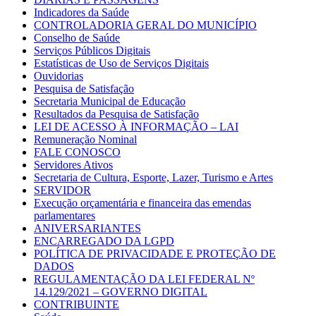
Indicadores da Saúde
CONTROLADORIA GERAL DO MUNICÍPIO
Conselho de Saúde
Serviços Públicos Digitais
Estatísticas de Uso de Serviços Digitais
Ouvidorias
Pesquisa de Satisfação
Secretaria Municipal de Educação
Resultados da Pesquisa de Satisfação
LEI DE ACESSO À INFORMAÇÃO – LAI
Remuneração Nominal
FALE CONOSCO
Servidores Ativos
Secretaria de Cultura, Esporte, Lazer, Turismo e Artes
SERVIDOR
Execução orçamentária e financeira das emendas
parlamentares
ANIVERSARIANTES
ENCARREGADO DA LGPD
POLÍTICA DE PRIVACIDADE E PROTEÇÃO DE
DADOS
REGULAMENTAÇÃO DA LEI FEDERAL Nº
14.129/2021 – GOVERNO DIGITAL
CONTRIBUINTE