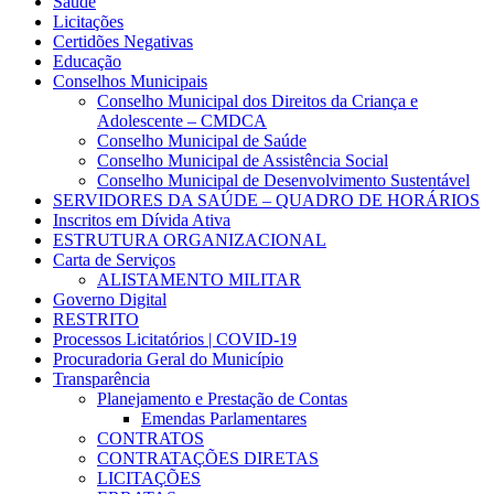
Saúde
Licitações
Certidões Negativas
Educação
Conselhos Municipais
Conselho Municipal dos Direitos da Criança e
Adolescente – CMDCA
Conselho Municipal de Saúde
Conselho Municipal de Assistência Social
Conselho Municipal de Desenvolvimento Sustentável
SERVIDORES DA SAÚDE – QUADRO DE HORÁRIOS
Inscritos em Dívida Ativa
ESTRUTURA ORGANIZACIONAL
Carta de Serviços
ALISTAMENTO MILITAR
Governo Digital
RESTRITO
Processos Licitatórios | COVID-19
Procuradoria Geral do Município
Transparência
Planejamento e Prestação de Contas
Emendas Parlamentares
CONTRATOS
CONTRATAÇÕES DIRETAS
LICITAÇÕES