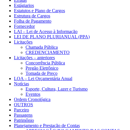
Erratas
Estágiarios
Estatutos e Plano de Cargos
Estrutura de Cargos
Folha de Pagamento
Fornecedor
LAI – Lei de Acesso à Informação
LEI DE PLANO PLURIANUAL (PPA)
Licitações
Chamada Pública
CREDENCIAMENTO
Licitações – anteriores
Concorrência Pública
Pregão Eletrônico
Tomada de Preço
LOA – Lei Orçamentária Anual
Notícias
Esporte, Cultura, Lazer e Turismo
Eventos
Ordem Cronológica
OUTROS
Parceiro
Passagens
Patrimônio
Planejamento e Prestação de Contas