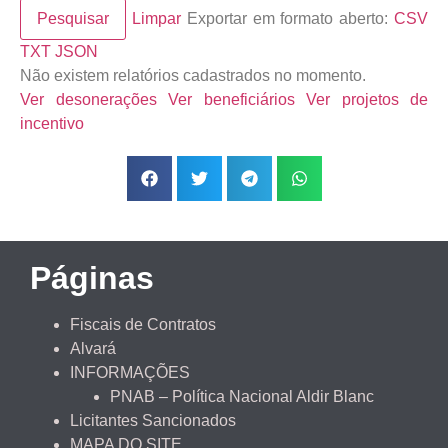
Pesquisar
Limpar
Exportar em formato aberto:
CSV
TXT
JSON
Não existem relatórios cadastrados no momento.
Ver desonerações
Ver beneficiários
Ver projetos de
incentivo
Páginas
Fiscais de Contratos
Alvará
INFORMAÇÕES
PNAB – Política Nacional Aldir Blanc
Licitantes Sancionados
MAPA DO SITE