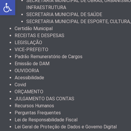
Abrir a barra de ferramentas
SECRETARIA MUNICIPAL DE OBRAS, URBANISMO
INFRAESTRUTURA
SECRETARIA MUNICIPAL DE SAÚDE
SECRETARIA MUNICIPAL DE ESPORTE, CULTURA,
Certidão Municipal
RECEITAS E DESPESAS
LEGISLAÇÃO
VICE-PREFEITO
Padrão Remuneratório de Cargos
Emissão de DAM
OUVIDORIA
Acessibilidade
Covid
ORÇAMENTO
JULGAMENTO DAS CONTAS
Recursos Humanos
Perguntas Frequentes
Lei de Responsabilidade Fiscal
Lei Geral de Proteção de Dados e Governo Digital