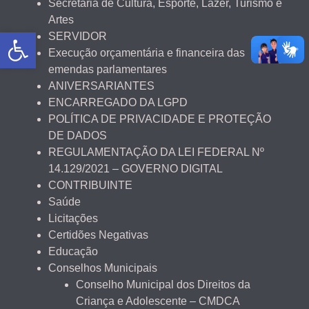
Secretaria de Cultura, Esporte, Lazer, Turismo e
Artes
Abrir a barra de ferramentas
SERVIDOR
Execução orçamentária e financeira das
emendas parlamentares
ANIVERSARIANTES
ENCARREGADO DA LGPD
POLÍTICA DE PRIVACIDADE E PROTEÇÃO
DE DADOS
REGULAMENTAÇÃO DA LEI FEDERAL Nº
14.129/2021 – GOVERNO DIGITAL
CONTRIBUINTE
Saúde
Licitações
Certidões Negativas
Educação
Conselhos Municipais
Conselho Municipal dos Direitos da
Criança e Adolescente – CMDCA