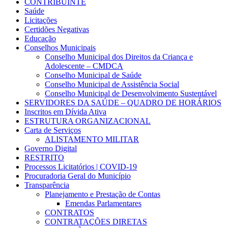
CONTRIBUINTE
Saúde
Licitações
Certidões Negativas
Educação
Conselhos Municipais
Conselho Municipal dos Direitos da Criança e
Adolescente – CMDCA
Conselho Municipal de Saúde
Conselho Municipal de Assistência Social
Conselho Municipal de Desenvolvimento Sustentável
SERVIDORES DA SAÚDE – QUADRO DE HORÁRIOS
Inscritos em Dívida Ativa
ESTRUTURA ORGANIZACIONAL
Carta de Serviços
ALISTAMENTO MILITAR
Governo Digital
RESTRITO
Processos Licitatórios | COVID-19
Procuradoria Geral do Município
Transparência
Planejamento e Prestação de Contas
Emendas Parlamentares
CONTRATOS
CONTRATAÇÕES DIRETAS