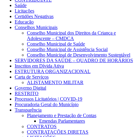
Saúde
Licitações
Certidões Negativas
Educação
Conselhos Municipais
Conselho Municipal dos Direitos da Criança e
Adolescente – CMDCA
Conselho Municipal de Saúde
Conselho Municipal de Assistência Social
Conselho Municipal de Desenvolvimento Sustentável
SERVIDORES DA SAÚDE – QUADRO DE HORÁRIOS
Inscritos em Dívida Ativa
ESTRUTURA ORGANIZACIONAL
Carta de Serviços
ALISTAMENTO MILITAR
Governo Digital
RESTRITO
Processos Licitatórios | COVID-19
Procuradoria Geral do Município
Transparência
Planejamento e Prestação de Contas
Emendas Parlamentares
CONTRATOS
CONTRATAÇÕES DIRETAS