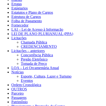
Erratas
Estágiarios
Estatutos e Plano de Cargos
Estrutura de Cargos
Folha de Pagamento
Fornecedor
LAI – Lei de Acesso à Informação
LEI DE PLANO PLURIANUAL (PPA)
Licitações
Chamada Pública
CREDENCIAMENTO
Licitações – anteriores
Concorrência Pública
Pregão Eletrônico
Tomada de Preço
LOA – Lei Orçamentária Anual
Notícias
Esporte, Cultura, Lazer e Turismo
Eventos
Ordem Cronológica
OUTROS
Parceiro
Passagens
Patrimônio