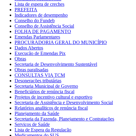
Lista de espera de creches
PREFEITA
Indicadores de desempenho
Conselho do Fundeb
Conselho de Assistência Social
FOLHA DE PAGAMENTO
Emendas Parlamentares
PROCURADORIA GERAL DO MUNICÍPIO
Dados Abertos
Execução de Emendas Pix
Obras
Secretaria de Desenvolvimento Sustentável
Obras paralisadas
CONSULTAS VIA TCM
Desonerações tributárias
Secretaria Municipal de Governo
Beneficiários de renúncia fiscal
Projetos de incentivo cultural e esportivo
Secretaria de Assistência e Desenvolvimento Social
Relatórios analíticos de renúncia fiscal
Planejamento da Saúde
Secretaria da Fazenda, Planejamento e Contratações
Serviços de Saúde
Lista de Espera da Regulação
Medicamentos do SUS