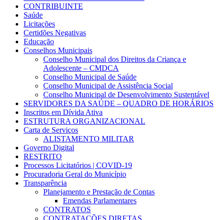
CONTRIBUINTE
Saúde
Licitações
Certidões Negativas
Educação
Conselhos Municipais
Conselho Municipal dos Direitos da Criança e
Adolescente – CMDCA
Conselho Municipal de Saúde
Conselho Municipal de Assistência Social
Conselho Municipal de Desenvolvimento Sustentável
SERVIDORES DA SAÚDE – QUADRO DE HORÁRIOS
Inscritos em Dívida Ativa
ESTRUTURA ORGANIZACIONAL
Carta de Serviços
ALISTAMENTO MILITAR
Governo Digital
RESTRITO
Processos Licitatórios | COVID-19
Procuradoria Geral do Município
Transparência
Planejamento e Prestação de Contas
Emendas Parlamentares
CONTRATOS
CONTRATAÇÕES DIRETAS