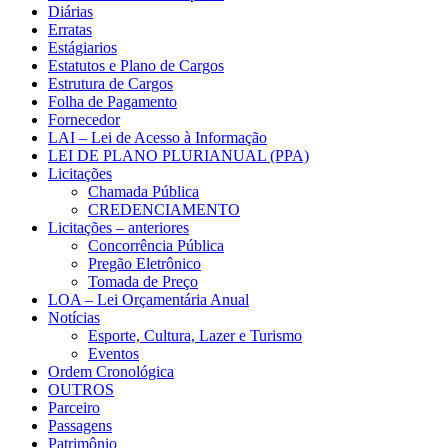
Diárias
Erratas
Estágiarios
Estatutos e Plano de Cargos
Estrutura de Cargos
Folha de Pagamento
Fornecedor
LAI – Lei de Acesso à Informação
LEI DE PLANO PLURIANUAL (PPA)
Licitações
Chamada Pública
CREDENCIAMENTO
Licitações – anteriores
Concorrência Pública
Pregão Eletrônico
Tomada de Preço
LOA – Lei Orçamentária Anual
Notícias
Esporte, Cultura, Lazer e Turismo
Eventos
Ordem Cronológica
OUTROS
Parceiro
Passagens
Patrimônio