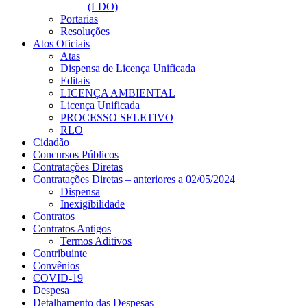
(LDO)
Portarias
Resoluções
Atos Oficiais
Atas
Dispensa de Licença Unificada
Editais
LICENÇA AMBIENTAL
Licença Unificada
PROCESSO SELETIVO
RLO
Cidadão
Concursos Públicos
Contratações Diretas
Contratações Diretas – anteriores a 02/05/2024
Dispensa
Inexigibilidade
Contratos
Contratos Antigos
Termos Aditivos
Contribuinte
Convênios
COVID-19
Despesa
Detalhamento das Despesas