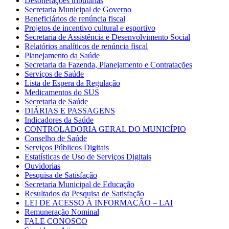
Desonerações tributárias
Secretaria Municipal de Governo
Beneficiários de renúncia fiscal
Projetos de incentivo cultural e esportivo
Secretaria de Assistência e Desenvolvimento Social
Relatórios analíticos de renúncia fiscal
Planejamento da Saúde
Secretaria da Fazenda, Planejamento e Contratações
Serviços de Saúde
Lista de Espera da Regulação
Medicamentos do SUS
Secretaria de Saúde
DIÁRIAS E PASSAGENS
Indicadores da Saúde
CONTROLADORIA GERAL DO MUNICÍPIO
Conselho de Saúde
Serviços Públicos Digitais
Estatísticas de Uso de Serviços Digitais
Ouvidorias
Pesquisa de Satisfação
Secretaria Municipal de Educação
Resultados da Pesquisa de Satisfação
LEI DE ACESSO À INFORMAÇÃO – LAI
Remuneração Nominal
FALE CONOSCO