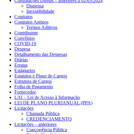
Contratações Diretas – anteriores a 02/05/2024
Dispensa
Inexigibilidade
Contratos
Contratos Antigos
Termos Aditivos
Contribuinte
Convênios
COVID-19
Despesa
Detalhamento das Despesas
Diárias
Erratas
Estágiarios
Estatutos e Plano de Cargos
Estrutura de Cargos
Folha de Pagamento
Fornecedor
LAI – Lei de Acesso à Informação
LEI DE PLANO PLURIANUAL (PPA)
Licitações
Chamada Pública
CREDENCIAMENTO
Licitações – anteriores
Concorrência Pública