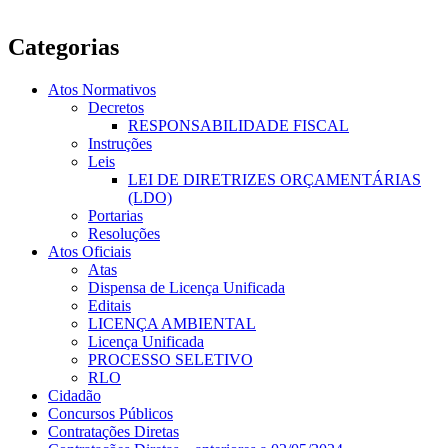
Categorias
Atos Normativos
Decretos
RESPONSABILIDADE FISCAL
Instruções
Leis
LEI DE DIRETRIZES ORÇAMENTÁRIAS
(LDO)
Portarias
Resoluções
Atos Oficiais
Atas
Dispensa de Licença Unificada
Editais
LICENÇA AMBIENTAL
Licença Unificada
PROCESSO SELETIVO
RLO
Cidadão
Concursos Públicos
Contratações Diretas