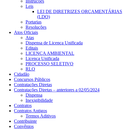
Instruções
Leis
LEI DE DIRETRIZES ORÇAMENTÁRIAS
(LDO)
Portarias
Resoluções
Atos Oficiais
Atas
Dispensa de Licença Unificada
Editais
LICENÇA AMBIENTAL
Licença Unificada
PROCESSO SELETIVO
RLO
Cidadão
Concursos Públicos
Contratações Diretas
Contratações Diretas – anteriores a 02/05/2024
Dispensa
Inexigibilidade
Contratos
Contratos Antigos
Termos Aditivos
Contribuinte
Convênios