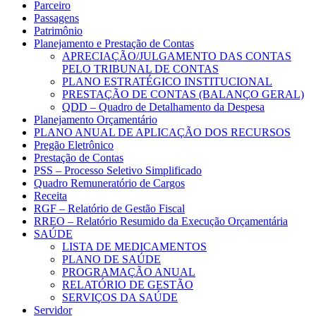
Parceiro
Passagens
Patrimônio
Planejamento e Prestação de Contas
APRECIAÇÃO/JULGAMENTO DAS CONTAS
PELO TRIBUNAL DE CONTAS
PLANO ESTRATÉGICO INSTITUCIONAL
PRESTAÇÃO DE CONTAS (BALANÇO GERAL)
QDD – Quadro de Detalhamento da Despesa
Planejamento Orçamentário
PLANO ANUAL DE APLICAÇÃO DOS RECURSOS
Pregão Eletrônico
Prestação de Contas
PSS – Processo Seletivo Simplificado
Quadro Remuneratório de Cargos
Receita
RGF – Relatório de Gestão Fiscal
RREO – Relatório Resumido da Execução Orçamentária
SAÚDE
LISTA DE MEDICAMENTOS
PLANO DE SAÚDE
PROGRAMAÇÃO ANUAL
RELATÓRIO DE GESTÃO
SERVIÇOS DA SAÚDE
Servidor