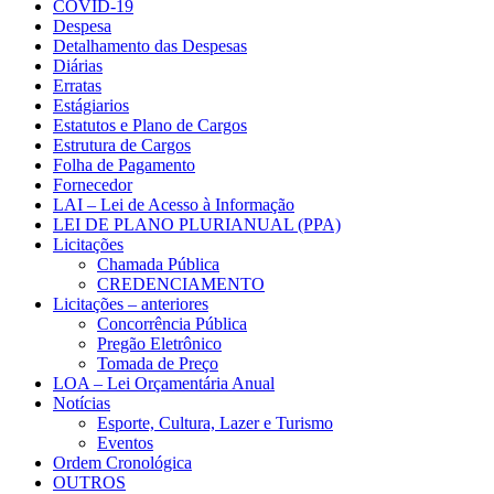
COVID-19
Despesa
Detalhamento das Despesas
Diárias
Erratas
Estágiarios
Estatutos e Plano de Cargos
Estrutura de Cargos
Folha de Pagamento
Fornecedor
LAI – Lei de Acesso à Informação
LEI DE PLANO PLURIANUAL (PPA)
Licitações
Chamada Pública
CREDENCIAMENTO
Licitações – anteriores
Concorrência Pública
Pregão Eletrônico
Tomada de Preço
LOA – Lei Orçamentária Anual
Notícias
Esporte, Cultura, Lazer e Turismo
Eventos
Ordem Cronológica
OUTROS