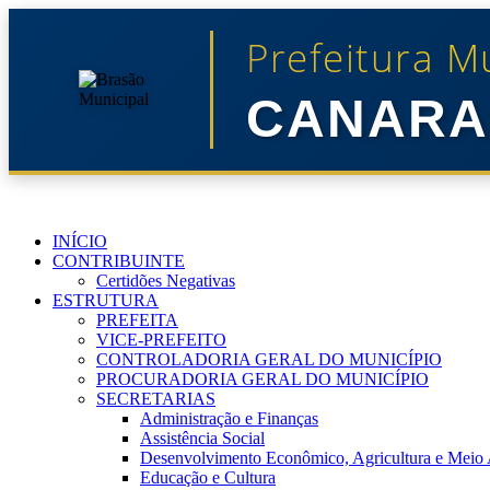
Prefeitura M
CANARA
INÍCIO
CONTRIBUINTE
Certidões Negativas
ESTRUTURA
PREFEITA
VICE-PREFEITO
CONTROLADORIA GERAL DO MUNICÍPIO
PROCURADORIA GERAL DO MUNICÍPIO
SECRETARIAS
Administração e Finanças
Assistência Social
Desenvolvimento Econômico, Agricultura e Meio
Educação e Cultura