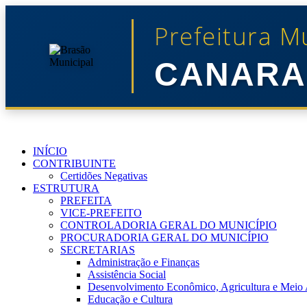
Prefeitura M
CANARA
INÍCIO
CONTRIBUINTE
Certidões Negativas
ESTRUTURA
PREFEITA
VICE-PREFEITO
CONTROLADORIA GERAL DO MUNICÍPIO
PROCURADORIA GERAL DO MUNICÍPIO
SECRETARIAS
Administração e Finanças
Assistência Social
Desenvolvimento Econômico, Agricultura e Meio
Educação e Cultura