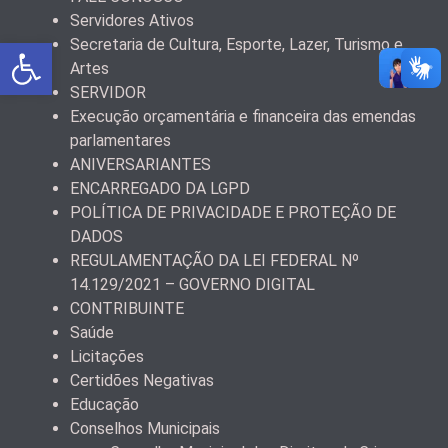
Servidores Ativos
Abrir a barra de ferramentas
Secretaria de Cultura, Esporte, Lazer, Turismo e
Artes
SERVIDOR
Execução orçamentária e financeira das emendas
parlamentares
ANIVERSARIANTES
ENCARREGADO DA LGPD
POLÍTICA DE PRIVACIDADE E PROTEÇÃO DE
DADOS
REGULAMENTAÇÃO DA LEI FEDERAL Nº
14.129/2021 – GOVERNO DIGITAL
CONTRIBUINTE
Saúde
Licitações
Certidões Negativas
Educação
Conselhos Municipais