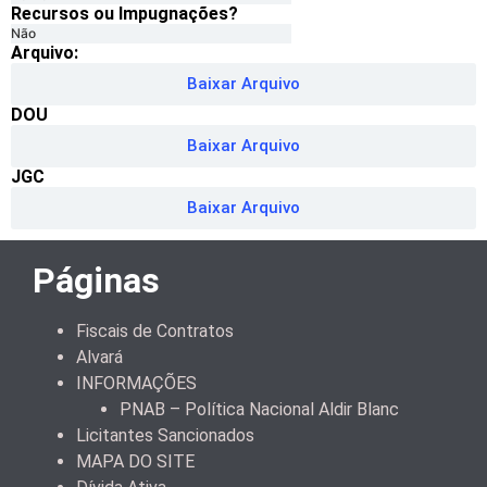
Recursos ou Impugnações? ​
Não
Arquivo:
Baixar Arquivo
DOU
Baixar Arquivo
JGC
Baixar Arquivo
Páginas
Fiscais de Contratos
Alvará
INFORMAÇÕES
PNAB – Política Nacional Aldir Blanc
Licitantes Sancionados
MAPA DO SITE