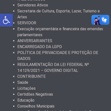
Servidores Ativos
Secretaria de Cultura, Esporte, Lazer, Turismo e
Abrir a barra de ferramentas
Artes
SERVIDOR
Execução orçamentária e financeira das emendas
parlamentares
ANIVERSARIANTES
ENCARREGADO DA LGPD
POLÍTICA DE PRIVACIDADE E PROTEÇÃO DE
DADOS
REGULAMENTAÇÃO DA LEI FEDERAL Nº
14.129/2021 – GOVERNO DIGITAL
CONTRIBUINTE
Saúde
Licitações
Certidões Negativas
Educação
Conselhos Municipais