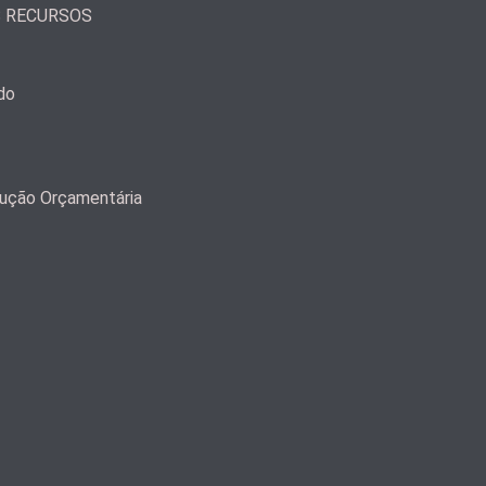
S RECURSOS
do
ução Orçamentária