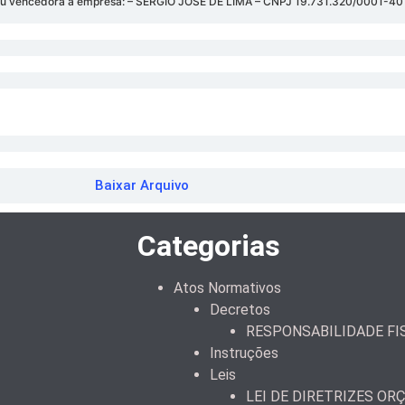
rou vencedora a empresa: – SERGIO JOSE DE LIMA – CNPJ 19.731.320/0001-40
Baixar Arquivo
Categorias
Atos Normativos
Decretos
RESPONSABILIDADE FI
Instruções
Leis
LEI DE DIRETRIZES OR