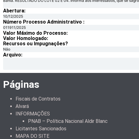
Bahia. RESULTADO DO LOTE 02 E 04. Informa aos interessados, que se sag
Abertura:
10/12/2025
Número Processo Administrativo :
011911/2025
Valor Máximo do Processo: ​
Valor Homologado: ​
Recursos ou Impugnações? ​
Não
Arquivo:
Páginas
Fiscais de Contratos
Alvará
INFORMAÇÕES
PNAB – Política Nacional Aldir Blanc
Licitantes Sancionados
MAPA DO SITE