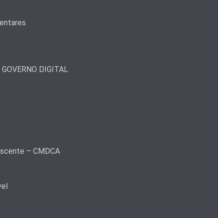
mentares
– GOVERNO DIGITAL
olescente – CMDCA
vel