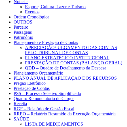
Notícias
Esporte, Cultura, Lazer e Turismo
Eventos
Ordem Cronológica
OUTROS
Parceiro
Passagens
Patrimônio
Planejamento e Prestação de Contas
APRECIAÇÃO/JULGAMENTO DAS CONTAS
PELO TRIBUNAL DE CONTAS
PLANO ESTRATÉGICO INSTITUCIONAL
PRESTAÇÃO DE CONTAS (BALANÇO GERAL)
QDD – Quadro de Detalhamento da Despesa
Planejamento Orçamentário
PLANO ANUAL DE APLICAÇÃO DOS RECURSOS
Pregão Eletrônico
Prestação de Contas
PSS – Processo Seletivo Simplificado
Quadro Remuneratório de Cargos
Receita
RGF – Relatório de Gestão Fiscal
RREO – Relatório Resumido da Execução Orçamentária
SAÚDE
LISTA DE MEDICAMENTOS