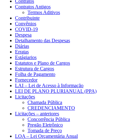
Contratos
Contratos Antigos
Termos Aditivos
Contribuinte
Convênios
COVID-19
Despesa
Detalhamento das Despesas
Diárias
Erratas
Estágiarios
Estatutos e Plano de Cargos
Estrutura de Cargos
Folha de Pagamento
Fornecedor
LAI – Lei de Acesso à Informação
LEI DE PLANO PLURIANUAL (PPA)
Licitações
Chamada Pública
CREDENCIAMENTO
Licitações – anteriores
Concorrência Pública
Pregão Eletrônico
Tomada de Preço
LOA – Lei Orçamentária Anual