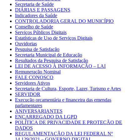
Secretaria de Saúde
DIÁRIAS E PASSAGENS
Indicadores da Saúde
CONTROLADORIA GERAL DO MUNICÍPIO
Conselho de Saúde
Serviços Públicos Digitais
Estatísticas de Uso de Serviços Digitais
Ouvidorias
Pesquisa de Satisfação
Secretaria Municipal de Educação
Resultados da Pesquisa de Satisfação
LEI DE ACESSO À INFORMAÇÃO – LAI
Remuneração Nominal
FALE CONOSCO
Servidores Ativos
Secretaria de Cultura, Esporte, Lazer, Turismo e Artes
SERVIDOR
Execução orçamentária e financeira das emendas
parlamentares
ANIVERSARIANTES
ENCARREGADO DA LGPD
POLÍTICA DE PRIVACIDADE E PROTEÇÃO DE
DADOS
REGULAMENTAÇÃO DA LEI FEDERAL Nº
14.129/2021 – GOVERNO DIGITAL