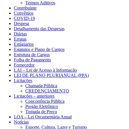
Termos Aditivos
Contribuinte
Convênios
COVID-19
Despesa
Detalhamento das Despesas
Diárias
Erratas
Estágiarios
Estatutos e Plano de Cargos
Estrutura de Cargos
Folha de Pagamento
Fornecedor
LAI – Lei de Acesso à Informação
LEI DE PLANO PLURIANUAL (PPA)
Licitações
Chamada Pública
CREDENCIAMENTO
Licitações – anteriores
Concorrência Pública
Pregão Eletrônico
Tomada de Preço
LOA – Lei Orçamentária Anual
Notícias
Esporte, Cultura, Lazer e Turismo