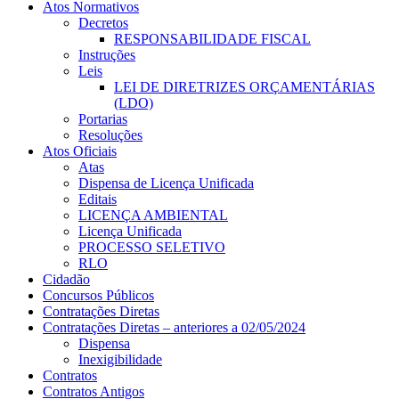
Atos Normativos
Decretos
RESPONSABILIDADE FISCAL
Instruções
Leis
LEI DE DIRETRIZES ORÇAMENTÁRIAS
(LDO)
Portarias
Resoluções
Atos Oficiais
Atas
Dispensa de Licença Unificada
Editais
LICENÇA AMBIENTAL
Licença Unificada
PROCESSO SELETIVO
RLO
Cidadão
Concursos Públicos
Contratações Diretas
Contratações Diretas – anteriores a 02/05/2024
Dispensa
Inexigibilidade
Contratos
Contratos Antigos