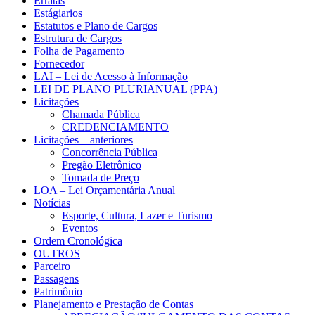
Erratas
Estágiarios
Estatutos e Plano de Cargos
Estrutura de Cargos
Folha de Pagamento
Fornecedor
LAI – Lei de Acesso à Informação
LEI DE PLANO PLURIANUAL (PPA)
Licitações
Chamada Pública
CREDENCIAMENTO
Licitações – anteriores
Concorrência Pública
Pregão Eletrônico
Tomada de Preço
LOA – Lei Orçamentária Anual
Notícias
Esporte, Cultura, Lazer e Turismo
Eventos
Ordem Cronológica
OUTROS
Parceiro
Passagens
Patrimônio
Planejamento e Prestação de Contas