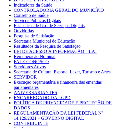
Indicadores da Saúde
CONTROLADORIA GERAL DO MUNICÍPIO
Conselho de Saúde
Serviços Públicos Digitais
Estatísticas de Uso de Serviços Digitais
Ouvidorias
Pesquisa de Satisfação
Secretaria Municipal de Educação
Resultados da Pesquisa de Satisfação
LEI DE ACESSO À INFORMAÇÃO – LAI
Remuneração Nominal
FALE CONOSCO
Servidores Ativos
Secretaria de Cultura, Esporte, Lazer, Turismo e Artes
SERVIDOR
Execução orçamentária e financeira das emendas
parlamentares
ANIVERSARIANTES
ENCARREGADO DA LGPD
POLÍTICA DE PRIVACIDADE E PROTEÇÃO DE
DADOS
REGULAMENTAÇÃO DA LEI FEDERAL Nº
14.129/2021 – GOVERNO DIGITAL
CONTRIBUINTE