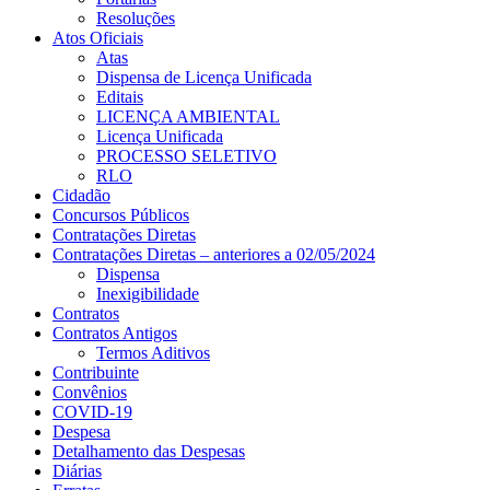
Resoluções
Atos Oficiais
Atas
Dispensa de Licença Unificada
Editais
LICENÇA AMBIENTAL
Licença Unificada
PROCESSO SELETIVO
RLO
Cidadão
Concursos Públicos
Contratações Diretas
Contratações Diretas – anteriores a 02/05/2024
Dispensa
Inexigibilidade
Contratos
Contratos Antigos
Termos Aditivos
Contribuinte
Convênios
COVID-19
Despesa
Detalhamento das Despesas
Diárias