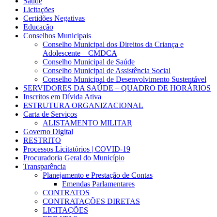
Saúde
Licitações
Certidões Negativas
Educação
Conselhos Municipais
Conselho Municipal dos Direitos da Criança e
Adolescente – CMDCA
Conselho Municipal de Saúde
Conselho Municipal de Assistência Social
Conselho Municipal de Desenvolvimento Sustentável
SERVIDORES DA SAÚDE – QUADRO DE HORÁRIOS
Inscritos em Dívida Ativa
ESTRUTURA ORGANIZACIONAL
Carta de Serviços
ALISTAMENTO MILITAR
Governo Digital
RESTRITO
Processos Licitatórios | COVID-19
Procuradoria Geral do Município
Transparência
Planejamento e Prestação de Contas
Emendas Parlamentares
CONTRATOS
CONTRATAÇÕES DIRETAS
LICITAÇÕES