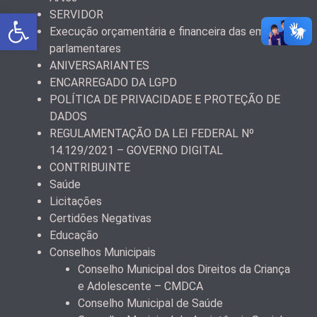
Abrir a barra de ferramentas
SERVIDOR
Execução orçamentária e financeira das emendas
parlamentares
ANIVERSARIANTES
ENCARREGADO DA LGPD
POLÍTICA DE PRIVACIDADE E PROTEÇÃO DE
DADOS
REGULAMENTAÇÃO DA LEI FEDERAL Nº
14.129/2021 – GOVERNO DIGITAL
CONTRIBUINTE
Saúde
Licitações
Certidões Negativas
Educação
Conselhos Municipais
Conselho Municipal dos Direitos da Criança
e Adolescente – CMDCA
Conselho Municipal de Saúde