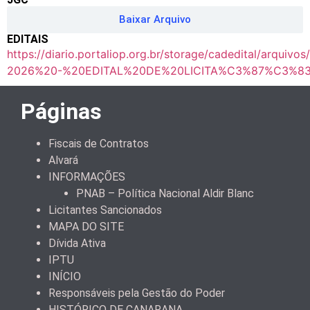
Baixar Arquivo
EDITAIS
https://diario.portaliop.org.br/storage/cadedital/arqui
2026%20-%20EDITAL%20DE%20LICITA%C3%87%C3%83
Páginas
Fiscais de Contratos
Alvará
INFORMAÇÕES
PNAB – Política Nacional Aldir Blanc
Licitantes Sancionados
MAPA DO SITE
Dívida Ativa
IPTU
INÍCIO
Responsáveis pela Gestão do Poder
HISTÓRICO DE CANARANA