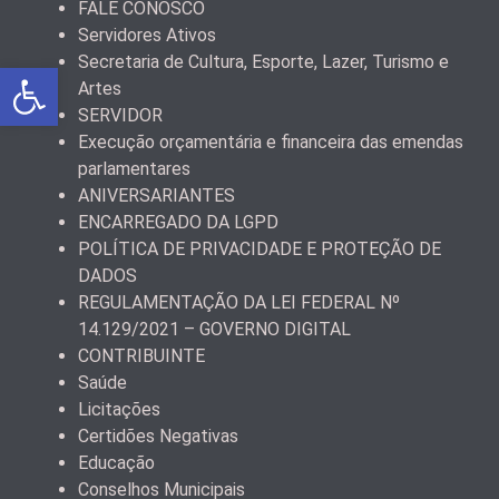
FALE CONOSCO
Servidores Ativos
Secretaria de Cultura, Esporte, Lazer, Turismo e
Abrir a barra de ferramentas
Artes
SERVIDOR
Execução orçamentária e financeira das emendas
parlamentares
ANIVERSARIANTES
ENCARREGADO DA LGPD
POLÍTICA DE PRIVACIDADE E PROTEÇÃO DE
DADOS
REGULAMENTAÇÃO DA LEI FEDERAL Nº
14.129/2021 – GOVERNO DIGITAL
CONTRIBUINTE
Saúde
Licitações
Certidões Negativas
Educação
Conselhos Municipais