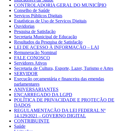
CONTROLADORIA GERAL DO MUNICÍPIO
Conselho de Saúde
Serviços Públicos Digitais
Estatísticas de Uso de Serviços Digitais
Ouvidorias
Pesquisa de Satisfação
Secretaria Municipal de Educação
Resultados da Pesquisa de Satisfação
LEI DE ACESSO À INFORMAÇÃO – LAI
Remuneração Nominal
FALE CONOSCO
Servidores Ativos
Secretaria de Cultura, Esporte, Lazer, Turismo e Artes
SERVIDOR
Execução orçamentária e financeira das emendas
parlamentares
ANIVERSARIANTES
ENCARREGADO DA LGPD
POLÍTICA DE PRIVACIDADE E PROTEÇÃO DE
DADOS
REGULAMENTAÇÃO DA LEI FEDERAL Nº
14.129/2021 – GOVERNO DIGITAL
CONTRIBUINTE
Saúde