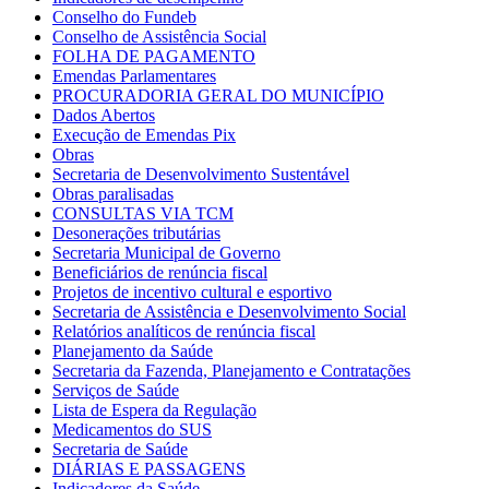
Conselho do Fundeb
Conselho de Assistência Social
FOLHA DE PAGAMENTO
Emendas Parlamentares
PROCURADORIA GERAL DO MUNICÍPIO
Dados Abertos
Execução de Emendas Pix
Obras
Secretaria de Desenvolvimento Sustentável
Obras paralisadas
CONSULTAS VIA TCM
Desonerações tributárias
Secretaria Municipal de Governo
Beneficiários de renúncia fiscal
Projetos de incentivo cultural e esportivo
Secretaria de Assistência e Desenvolvimento Social
Relatórios analíticos de renúncia fiscal
Planejamento da Saúde
Secretaria da Fazenda, Planejamento e Contratações
Serviços de Saúde
Lista de Espera da Regulação
Medicamentos do SUS
Secretaria de Saúde
DIÁRIAS E PASSAGENS
Indicadores da Saúde