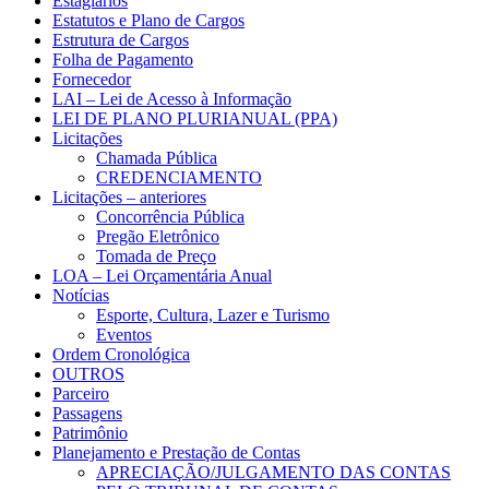
Estágiarios
Estatutos e Plano de Cargos
Estrutura de Cargos
Folha de Pagamento
Fornecedor
LAI – Lei de Acesso à Informação
LEI DE PLANO PLURIANUAL (PPA)
Licitações
Chamada Pública
CREDENCIAMENTO
Licitações – anteriores
Concorrência Pública
Pregão Eletrônico
Tomada de Preço
LOA – Lei Orçamentária Anual
Notícias
Esporte, Cultura, Lazer e Turismo
Eventos
Ordem Cronológica
OUTROS
Parceiro
Passagens
Patrimônio
Planejamento e Prestação de Contas
APRECIAÇÃO/JULGAMENTO DAS CONTAS