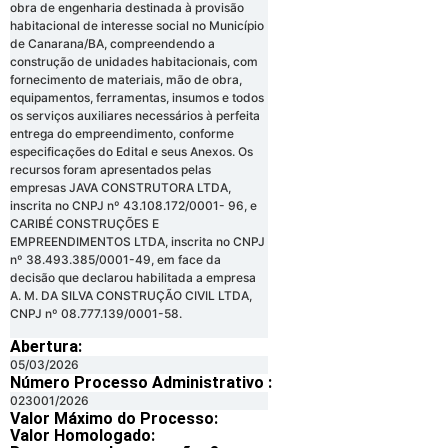
obra de engenharia destinada à provisão
habitacional de interesse social no Município
de Canarana/BA, compreendendo a
construção de unidades habitacionais, com
fornecimento de materiais, mão de obra,
equipamentos, ferramentas, insumos e todos
os serviços auxiliares necessários à perfeita
entrega do empreendimento, conforme
especificações do Edital e seus Anexos. Os
recursos foram apresentados pelas
empresas JAVA CONSTRUTORA LTDA,
inscrita no CNPJ nº 43.108.172/0001- 96, e
CARIBÉ CONSTRUÇÕES E
EMPREENDIMENTOS LTDA, inscrita no CNPJ
nº 38.493.385/0001-49, em face da
decisão que declarou habilitada a empresa
A. M. DA SILVA CONSTRUÇÃO CIVIL LTDA,
CNPJ nº 08.777.139/0001-58.
Abertura:
05/03/2026
Número Processo Administrativo :
023001/2026
Valor Máximo do Processo: ​
Valor Homologado: ​