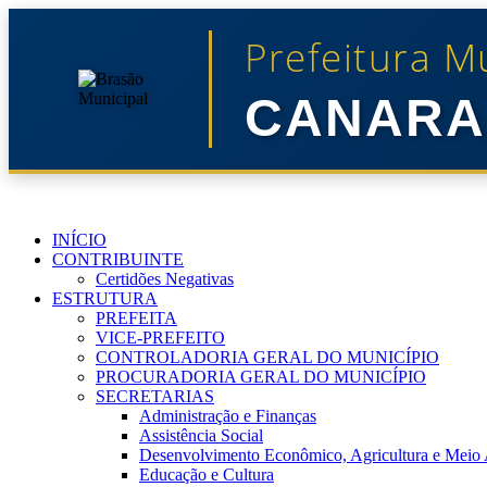
Prefeitura M
CANARA
INÍCIO
CONTRIBUINTE
Certidões Negativas
ESTRUTURA
PREFEITA
VICE-PREFEITO
CONTROLADORIA GERAL DO MUNICÍPIO
PROCURADORIA GERAL DO MUNICÍPIO
SECRETARIAS
Administração e Finanças
Assistência Social
Desenvolvimento Econômico, Agricultura e Meio
Educação e Cultura