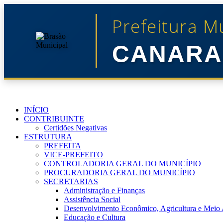
Prefeitura M
CANARA
INÍCIO
CONTRIBUINTE
Certidões Negativas
ESTRUTURA
PREFEITA
VICE-PREFEITO
CONTROLADORIA GERAL DO MUNICÍPIO
PROCURADORIA GERAL DO MUNICÍPIO
SECRETARIAS
Administração e Finanças
Assistência Social
Desenvolvimento Econômico, Agricultura e Meio
Educação e Cultura