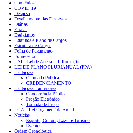
Convênios
COVID-19
Despesa
Detalhamento das Despesas
Diárias
Erratas
Estágiarios
Estatutos e Plano de Cargos
Estrutura de Cargos
Folha de Pagamento
Fornecedor
LAI – Lei de Acesso à Informação
LEI DE PLANO PLURIANUAL (PPA)
Licitações
Chamada Pública
CREDENCIAMENTO
Licitações – anteriores
Concorrência Pública
Pregão Eletrônico
Tomada de Preço
LOA – Lei Orçamentária Anual
Notícias
Esporte, Cultura, Lazer e Turismo
Eventos
Ordem Cronológica