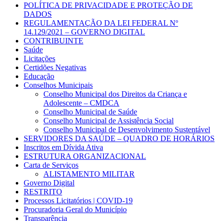
POLÍTICA DE PRIVACIDADE E PROTEÇÃO DE
DADOS
REGULAMENTAÇÃO DA LEI FEDERAL Nº
14.129/2021 – GOVERNO DIGITAL
CONTRIBUINTE
Saúde
Licitações
Certidões Negativas
Educação
Conselhos Municipais
Conselho Municipal dos Direitos da Criança e
Adolescente – CMDCA
Conselho Municipal de Saúde
Conselho Municipal de Assistência Social
Conselho Municipal de Desenvolvimento Sustentável
SERVIDORES DA SAÚDE – QUADRO DE HORÁRIOS
Inscritos em Dívida Ativa
ESTRUTURA ORGANIZACIONAL
Carta de Serviços
ALISTAMENTO MILITAR
Governo Digital
RESTRITO
Processos Licitatórios | COVID-19
Procuradoria Geral do Município
Transparência