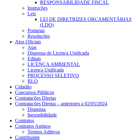
RESPONSABILIDADE FISCAL
Instruções
Leis
LEI DE DIRETRIZES ORÇAMENTÁRIAS
(LDO)
Portarias
Resoluções
Atos Oficiais
Atas
Dispensa de Licença Unificada
Editais
LICENÇA AMBIENTAL
Licença Unificada
PROCESSO SELETIVO
RLO
Cidadão
Concursos Públicos
Contratações Diretas
Contratações Diretas – anteriores a 02/05/2024
Dispensa
Inexigibilidade
Contratos
Contratos Antigos
Termos Aditivos
Contribuinte