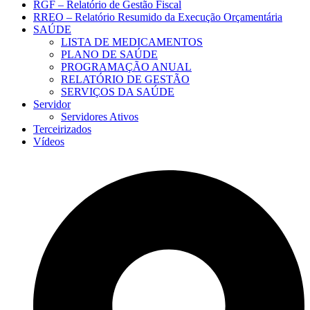
RGF – Relatório de Gestão Fiscal
RREO – Relatório Resumido da Execução Orçamentária
SAÚDE
LISTA DE MEDICAMENTOS
PLANO DE SAÚDE
PROGRAMAÇÃO ANUAL
RELATÓRIO DE GESTÃO
SERVIÇOS DA SAÚDE
Servidor
Servidores Ativos
Terceirizados
Vídeos