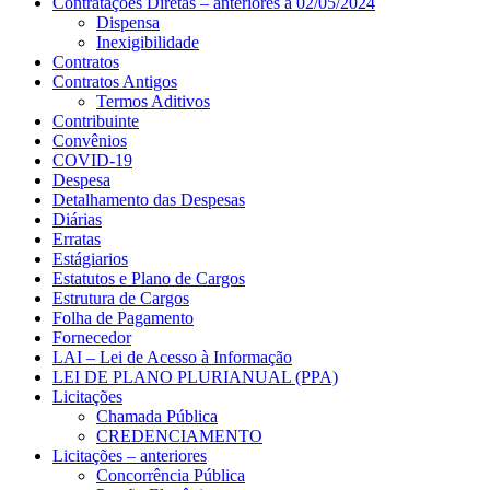
Contratações Diretas – anteriores a 02/05/2024
Dispensa
Inexigibilidade
Contratos
Contratos Antigos
Termos Aditivos
Contribuinte
Convênios
COVID-19
Despesa
Detalhamento das Despesas
Diárias
Erratas
Estágiarios
Estatutos e Plano de Cargos
Estrutura de Cargos
Folha de Pagamento
Fornecedor
LAI – Lei de Acesso à Informação
LEI DE PLANO PLURIANUAL (PPA)
Licitações
Chamada Pública
CREDENCIAMENTO
Licitações – anteriores
Concorrência Pública