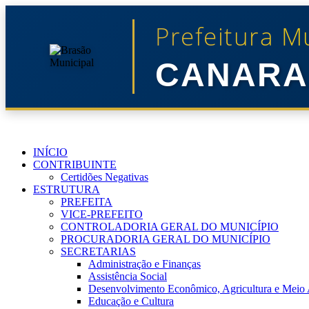
Prefeitura M
CANARA
INÍCIO
CONTRIBUINTE
Certidões Negativas
ESTRUTURA
PREFEITA
VICE-PREFEITO
CONTROLADORIA GERAL DO MUNICÍPIO
PROCURADORIA GERAL DO MUNICÍPIO
SECRETARIAS
Administração e Finanças
Assistência Social
Desenvolvimento Econômico, Agricultura e Meio
Educação e Cultura