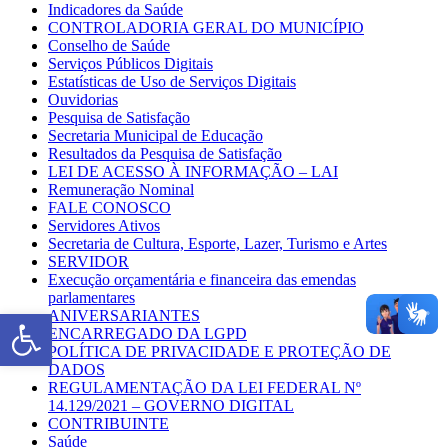
Indicadores da Saúde
CONTROLADORIA GERAL DO MUNICÍPIO
Conselho de Saúde
Serviços Públicos Digitais
Estatísticas de Uso de Serviços Digitais
Ouvidorias
Pesquisa de Satisfação
Secretaria Municipal de Educação
Resultados da Pesquisa de Satisfação
LEI DE ACESSO À INFORMAÇÃO – LAI
Remuneração Nominal
FALE CONOSCO
Servidores Ativos
Secretaria de Cultura, Esporte, Lazer, Turismo e Artes
SERVIDOR
Execução orçamentária e financeira das emendas
parlamentares
Abrir a barra de ferramentas
ANIVERSARIANTES
ENCARREGADO DA LGPD
POLÍTICA DE PRIVACIDADE E PROTEÇÃO DE
DADOS
REGULAMENTAÇÃO DA LEI FEDERAL Nº
14.129/2021 – GOVERNO DIGITAL
CONTRIBUINTE
Saúde