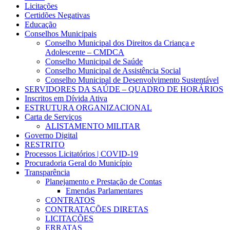
Licitações
Certidões Negativas
Educação
Conselhos Municipais
Conselho Municipal dos Direitos da Criança e
Adolescente – CMDCA
Conselho Municipal de Saúde
Conselho Municipal de Assistência Social
Conselho Municipal de Desenvolvimento Sustentável
SERVIDORES DA SAÚDE – QUADRO DE HORÁRIOS
Inscritos em Dívida Ativa
ESTRUTURA ORGANIZACIONAL
Carta de Serviços
ALISTAMENTO MILITAR
Governo Digital
RESTRITO
Processos Licitatórios | COVID-19
Procuradoria Geral do Município
Transparência
Planejamento e Prestação de Contas
Emendas Parlamentares
CONTRATOS
CONTRATAÇÕES DIRETAS
LICITAÇÕES
ERRATAS