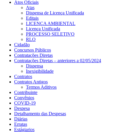
Atos Oficiais
Atas
Dispensa de Licença Unificada
Editais
LICENÇA AMBIENTAL
Licença Unificada
PROCESSO SELETIVO
RLO
Cidadão
Concursos Públicos
Contratações Diretas
Contratações Diretas – anteriores a 02/05/2024
Dispensa
Inexigibilidade
Contratos
Contratos Antigos
Termos Aditivos
Contribuinte
Convênios
COVID-19
Despesa
Detalhamento das Despesas
Diárias
Erratas
Estágiarios