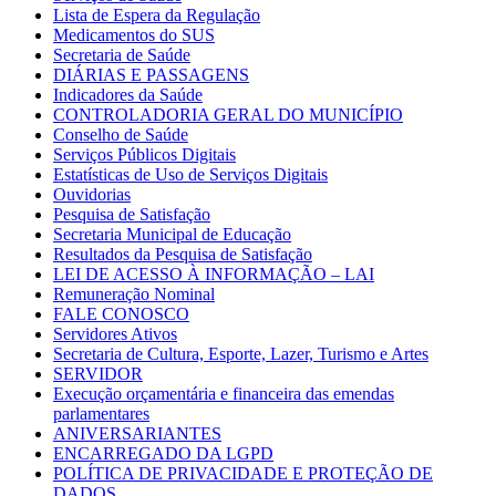
Lista de Espera da Regulação
Medicamentos do SUS
Secretaria de Saúde
DIÁRIAS E PASSAGENS
Indicadores da Saúde
CONTROLADORIA GERAL DO MUNICÍPIO
Conselho de Saúde
Serviços Públicos Digitais
Estatísticas de Uso de Serviços Digitais
Ouvidorias
Pesquisa de Satisfação
Secretaria Municipal de Educação
Resultados da Pesquisa de Satisfação
LEI DE ACESSO À INFORMAÇÃO – LAI
Remuneração Nominal
FALE CONOSCO
Servidores Ativos
Secretaria de Cultura, Esporte, Lazer, Turismo e Artes
SERVIDOR
Execução orçamentária e financeira das emendas
parlamentares
ANIVERSARIANTES
ENCARREGADO DA LGPD
POLÍTICA DE PRIVACIDADE E PROTEÇÃO DE
DADOS