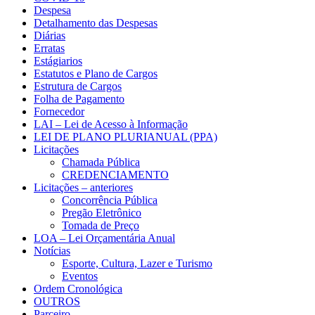
Despesa
Detalhamento das Despesas
Diárias
Erratas
Estágiarios
Estatutos e Plano de Cargos
Estrutura de Cargos
Folha de Pagamento
Fornecedor
LAI – Lei de Acesso à Informação
LEI DE PLANO PLURIANUAL (PPA)
Licitações
Chamada Pública
CREDENCIAMENTO
Licitações – anteriores
Concorrência Pública
Pregão Eletrônico
Tomada de Preço
LOA – Lei Orçamentária Anual
Notícias
Esporte, Cultura, Lazer e Turismo
Eventos
Ordem Cronológica
OUTROS
Parceiro