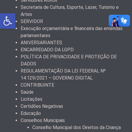
Servidores Ativos
Secretaria de Cultura, Esporte, Lazer, Turismo e
Abrir a barra de ferramentas
Artes
SERVIDOR
Execução orçamentária e financeira das emendas
parlamentares
ANIVERSARIANTES
ENCARREGADO DA LGPD
POLÍTICA DE PRIVACIDADE E PROTEÇÃO DE
DADOS
REGULAMENTAÇÃO DA LEI FEDERAL Nº
14.129/2021 – GOVERNO DIGITAL
CONTRIBUINTE
Saúde
Licitações
Certidões Negativas
Educação
Conselhos Municipais
Conselho Municipal dos Direitos da Criança