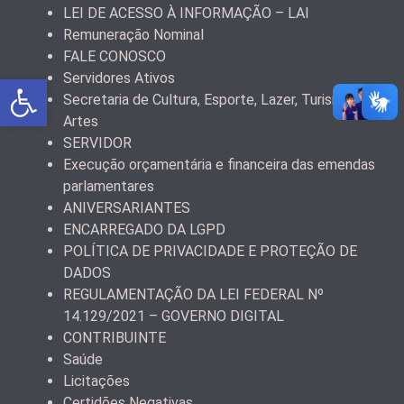
LEI DE ACESSO À INFORMAÇÃO – LAI
Remuneração Nominal
FALE CONOSCO
Servidores Ativos
Abrir a barra de ferramentas
Secretaria de Cultura, Esporte, Lazer, Turismo e
Artes
SERVIDOR
Execução orçamentária e financeira das emendas
parlamentares
ANIVERSARIANTES
ENCARREGADO DA LGPD
POLÍTICA DE PRIVACIDADE E PROTEÇÃO DE
DADOS
REGULAMENTAÇÃO DA LEI FEDERAL Nº
14.129/2021 – GOVERNO DIGITAL
CONTRIBUINTE
Saúde
Licitações
Certidões Negativas