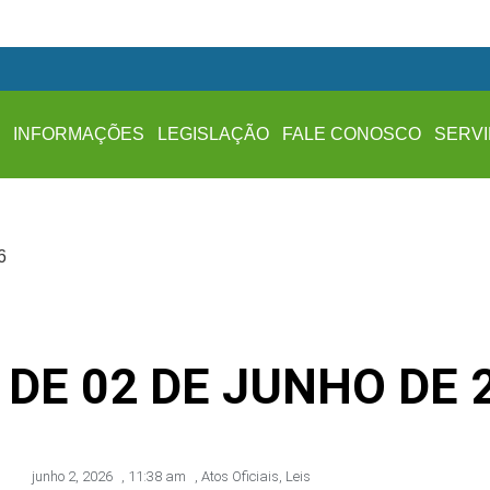
A
INFORMAÇÕES
LEGISLAÇÃO
FALE CONOSCO
SERV
6
, DE 02 DE JUNHO DE 
junho 2, 2026
,
11:38 am
,
Atos Oficiais
,
Leis