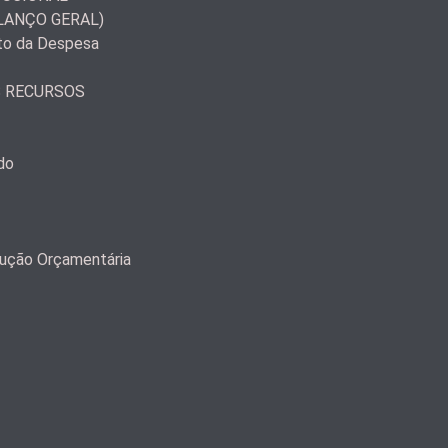
LANÇO GERAL)
to da Despesa
S RECURSOS
do
ução Orçamentária