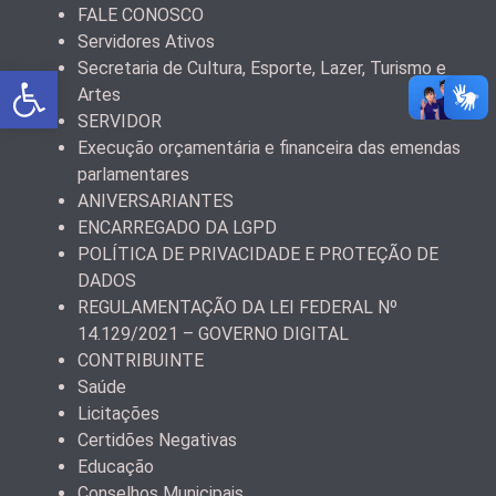
FALE CONOSCO
Servidores Ativos
Secretaria de Cultura, Esporte, Lazer, Turismo e
Abrir a barra de ferramentas
Artes
SERVIDOR
Execução orçamentária e financeira das emendas
parlamentares
ANIVERSARIANTES
ENCARREGADO DA LGPD
POLÍTICA DE PRIVACIDADE E PROTEÇÃO DE
DADOS
REGULAMENTAÇÃO DA LEI FEDERAL Nº
14.129/2021 – GOVERNO DIGITAL
CONTRIBUINTE
Saúde
Licitações
Certidões Negativas
Educação
Conselhos Municipais