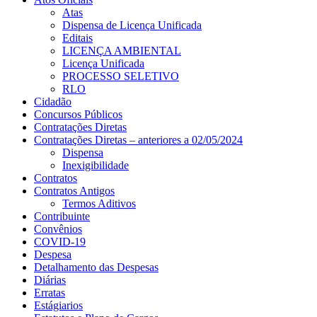
Atas
Dispensa de Licença Unificada
Editais
LICENÇA AMBIENTAL
Licença Unificada
PROCESSO SELETIVO
RLO
Cidadão
Concursos Públicos
Contratações Diretas
Contratações Diretas – anteriores a 02/05/2024
Dispensa
Inexigibilidade
Contratos
Contratos Antigos
Termos Aditivos
Contribuinte
Convênios
COVID-19
Despesa
Detalhamento das Despesas
Diárias
Erratas
Estágiarios