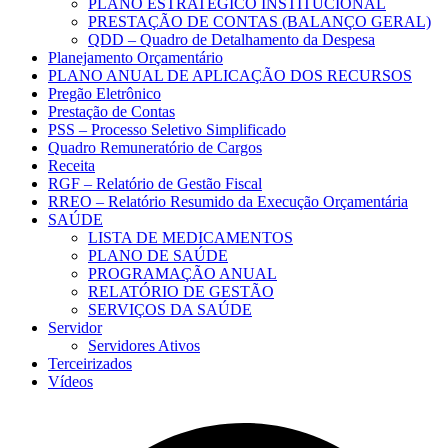
PLANO ESTRATÉGICO INSTITUCIONAL
PRESTAÇÃO DE CONTAS (BALANÇO GERAL)
QDD – Quadro de Detalhamento da Despesa
Planejamento Orçamentário
PLANO ANUAL DE APLICAÇÃO DOS RECURSOS
Pregão Eletrônico
Prestação de Contas
PSS – Processo Seletivo Simplificado
Quadro Remuneratório de Cargos
Receita
RGF – Relatório de Gestão Fiscal
RREO – Relatório Resumido da Execução Orçamentária
SAÚDE
LISTA DE MEDICAMENTOS
PLANO DE SAÚDE
PROGRAMAÇÃO ANUAL
RELATÓRIO DE GESTÃO
SERVIÇOS DA SAÚDE
Servidor
Servidores Ativos
Terceirizados
Vídeos