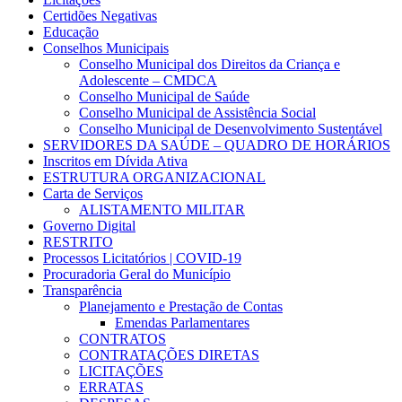
Certidões Negativas
Educação
Conselhos Municipais
Conselho Municipal dos Direitos da Criança e
Adolescente – CMDCA
Conselho Municipal de Saúde
Conselho Municipal de Assistência Social
Conselho Municipal de Desenvolvimento Sustentável
SERVIDORES DA SAÚDE – QUADRO DE HORÁRIOS
Inscritos em Dívida Ativa
ESTRUTURA ORGANIZACIONAL
Carta de Serviços
ALISTAMENTO MILITAR
Governo Digital
RESTRITO
Processos Licitatórios | COVID-19
Procuradoria Geral do Município
Transparência
Planejamento e Prestação de Contas
Emendas Parlamentares
CONTRATOS
CONTRATAÇÕES DIRETAS
LICITAÇÕES
ERRATAS