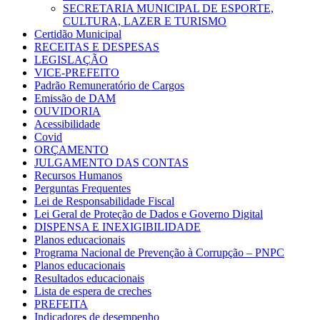
SECRETARIA MUNICIPAL DE ESPORTE,
CULTURA, LAZER E TURISMO
Certidão Municipal
RECEITAS E DESPESAS
LEGISLAÇÃO
VICE-PREFEITO
Padrão Remuneratório de Cargos
Emissão de DAM
OUVIDORIA
Acessibilidade
Covid
ORÇAMENTO
JULGAMENTO DAS CONTAS
Recursos Humanos
Perguntas Frequentes
Lei de Responsabilidade Fiscal
Lei Geral de Proteção de Dados e Governo Digital
DISPENSA E INEXIGIBILIDADE
Planos educacionais
Programa Nacional de Prevenção à Corrupção – PNPC
Planos educacionais
Resultados educacionais
Lista de espera de creches
PREFEITA
Indicadores de desempenho