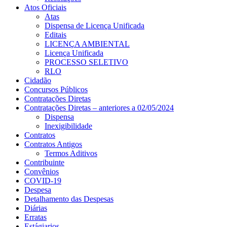
Atos Oficiais
Atas
Dispensa de Licença Unificada
Editais
LICENÇA AMBIENTAL
Licença Unificada
PROCESSO SELETIVO
RLO
Cidadão
Concursos Públicos
Contratações Diretas
Contratações Diretas – anteriores a 02/05/2024
Dispensa
Inexigibilidade
Contratos
Contratos Antigos
Termos Aditivos
Contribuinte
Convênios
COVID-19
Despesa
Detalhamento das Despesas
Diárias
Erratas
Estágiarios