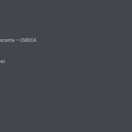
olescente – CMDCA
vel