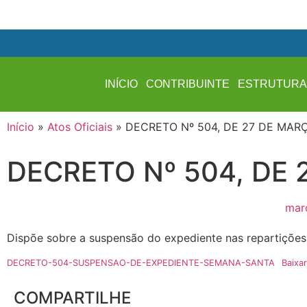
INÍCIO
CONTRIBUINTE
ESTRUTUR
Início
»
Atos Oficiais
»
DECRETO Nº 504, DE 27 DE MAR
DECRETO Nº 504, DE 
mar
Dispõe sobre a suspensão do expediente nas repartições p
DECRETO-504-SUSPENSAO-DE-EXPEDIENTE-SEMANA-SANTA
Baixar
COMPARTILHE