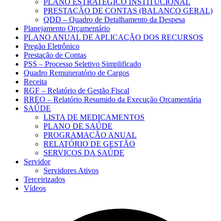
PLANO ESTRATÉGICO INSTITUCIONAL
PRESTAÇÃO DE CONTAS (BALANÇO GERAL)
QDD – Quadro de Detalhamento da Despesa
Planejamento Orçamentário
PLANO ANUAL DE APLICAÇÃO DOS RECURSOS
Pregão Eletrônico
Prestação de Contas
PSS – Processo Seletivo Simplificado
Quadro Remuneratório de Cargos
Receita
RGF – Relatório de Gestão Fiscal
RREO – Relatório Resumido da Execução Orçamentária
SAÚDE
LISTA DE MEDICAMENTOS
PLANO DE SAÚDE
PROGRAMAÇÃO ANUAL
RELATÓRIO DE GESTÃO
SERVIÇOS DA SAÚDE
Servidor
Servidores Ativos
Terceirizados
Vídeos