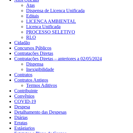
Atas
Dispensa de Licença Unificada
Editais
LICENÇA AMBIENTAL
Licença Unificada
PROCESSO SELETIVO
RLO
Cidadão
Concursos Públicos
Contratações Diretas
Contratações Diretas – anteriores a 02/05/2024
Dispensa
Inexigibilidade
Contratos
Contratos Antigos
Termos Aditivos
Contribuinte
Convênios
COVID-19
Despesa
Detalhamento das Despesas
Diárias
Erratas
Estágiarios