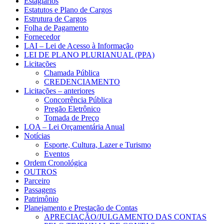
Estágiarios
Estatutos e Plano de Cargos
Estrutura de Cargos
Folha de Pagamento
Fornecedor
LAI – Lei de Acesso à Informação
LEI DE PLANO PLURIANUAL (PPA)
Licitações
Chamada Pública
CREDENCIAMENTO
Licitações – anteriores
Concorrência Pública
Pregão Eletrônico
Tomada de Preço
LOA – Lei Orçamentária Anual
Notícias
Esporte, Cultura, Lazer e Turismo
Eventos
Ordem Cronológica
OUTROS
Parceiro
Passagens
Patrimônio
Planejamento e Prestação de Contas
APRECIAÇÃO/JULGAMENTO DAS CONTAS