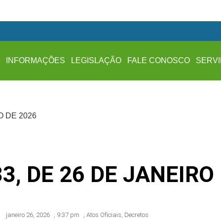
A
INFORMAÇÕES
LEGISLAÇÃO
FALE CONOSCO
SERV
O DE 2026
3, DE 26 DE JANEIRO
janeiro 26, 2026
,
9:37 pm
,
Atos Oficiais
,
Decretos