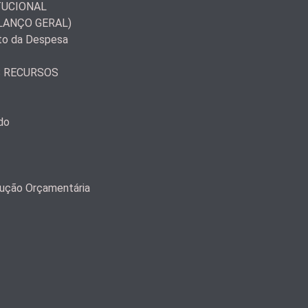
TUCIONAL
LANÇO GERAL)
to da Despesa
S RECURSOS
do
ução Orçamentária