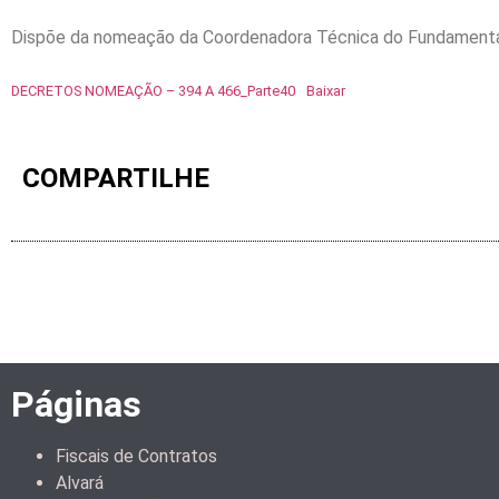
Dispõe da nomeação da Coordenadora Técnica do Fundamental –
DECRETOS NOMEAÇÃO – 394 A 466_Parte40
Baixar
COMPARTILHE
Páginas
Fiscais de Contratos
Alvará