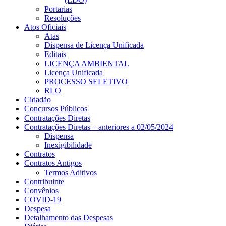
Portarias
Resoluções
Atos Oficiais
Atas
Dispensa de Licença Unificada
Editais
LICENÇA AMBIENTAL
Licença Unificada
PROCESSO SELETIVO
RLO
Cidadão
Concursos Públicos
Contratações Diretas
Contratações Diretas – anteriores a 02/05/2024
Dispensa
Inexigibilidade
Contratos
Contratos Antigos
Termos Aditivos
Contribuinte
Convênios
COVID-19
Despesa
Detalhamento das Despesas