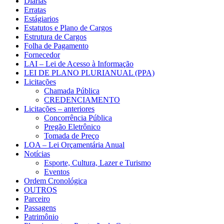
Diárias
Erratas
Estágiarios
Estatutos e Plano de Cargos
Estrutura de Cargos
Folha de Pagamento
Fornecedor
LAI – Lei de Acesso à Informação
LEI DE PLANO PLURIANUAL (PPA)
Licitações
Chamada Pública
CREDENCIAMENTO
Licitações – anteriores
Concorrência Pública
Pregão Eletrônico
Tomada de Preço
LOA – Lei Orçamentária Anual
Notícias
Esporte, Cultura, Lazer e Turismo
Eventos
Ordem Cronológica
OUTROS
Parceiro
Passagens
Patrimônio