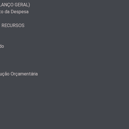
LANÇO GERAL)
to da Despesa
S RECURSOS
do
ução Orçamentária