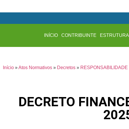
INÍCIO
CONTRIBUINTE
ESTRUTUR
Início
»
Atos Normativos
»
Decretos
»
RESPONSABILIDADE 
DECRETO FINANCE
202