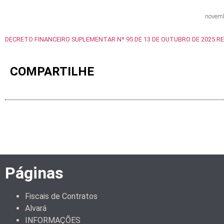
novemb
DECRETO FINANCEIRO SUPLEMENTAR Nº 95 DE 13 DE OUTUBRO DE 2025 R
COMPARTILHE
Páginas
Fiscais de Contratos
Alvará
INFORMAÇÕES