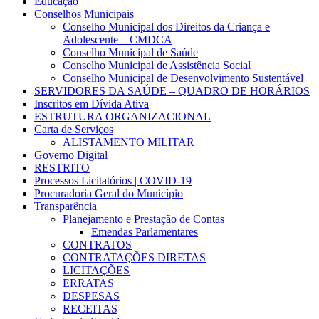
Educação
Conselhos Municipais
Conselho Municipal dos Direitos da Criança e
Adolescente – CMDCA
Conselho Municipal de Saúde
Conselho Municipal de Assistência Social
Conselho Municipal de Desenvolvimento Sustentável
SERVIDORES DA SAÚDE – QUADRO DE HORÁRIOS
Inscritos em Dívida Ativa
ESTRUTURA ORGANIZACIONAL
Carta de Serviços
ALISTAMENTO MILITAR
Governo Digital
RESTRITO
Processos Licitatórios | COVID-19
Procuradoria Geral do Município
Transparência
Planejamento e Prestação de Contas
Emendas Parlamentares
CONTRATOS
CONTRATAÇÕES DIRETAS
LICITAÇÕES
ERRATAS
DESPESAS
RECEITAS