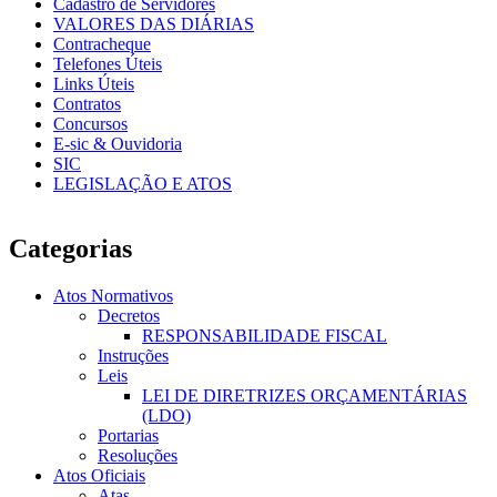
Cadastro de Servidores
VALORES DAS DIÁRIAS
Contracheque
Telefones Úteis
Links Úteis
Contratos
Concursos
E-sic & Ouvidoria
SIC
LEGISLAÇÃO E ATOS
Categorias
Atos Normativos
Decretos
RESPONSABILIDADE FISCAL
Instruções
Leis
LEI DE DIRETRIZES ORÇAMENTÁRIAS
(LDO)
Portarias
Resoluções
Atos Oficiais
Atas