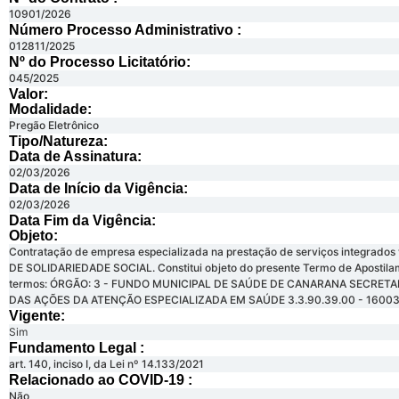
10901/2026
Número Processo Administrativo :
012811/2025
Nº do Processo Licitatório:
045/2025
Valor:
Modalidade:
Pregão Eletrônico
Tipo/Natureza:
Data de Assinatura:
02/03/2026
Data de Início da Vigência:
02/03/2026
Data Fim da Vigência:
Objeto:
Contratação de empresa especializada na prestação de serviços integrados
DE SOLIDARIEDADE SOCIAL. Constitui objeto do presente Termo de Apostilame
termos: ÓRGÃO: 3 - FUNDO MUNICIPAL DE SAÚDE DE CANARANA SECRETAR
DAS AÇÕES DA ATENÇÃO ESPECIALIZADA EM SAÚDE 3.3.90.39.00 - 16003110 
Vigente:
Sim
Fundamento Legal :​
art. 140, inciso I, da Lei nº 14.133/2021
Relacionado ao COVID-19 :​
Não