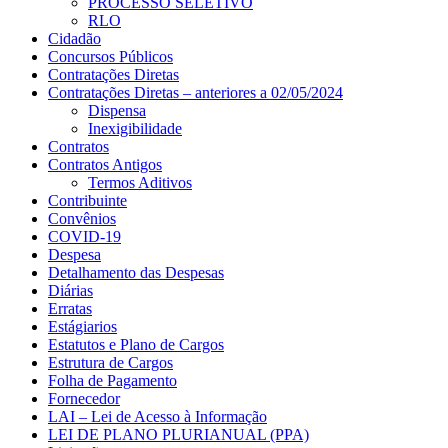
PROCESSO SELETIVO
RLO
Cidadão
Concursos Públicos
Contratações Diretas
Contratações Diretas – anteriores a 02/05/2024
Dispensa
Inexigibilidade
Contratos
Contratos Antigos
Termos Aditivos
Contribuinte
Convênios
COVID-19
Despesa
Detalhamento das Despesas
Diárias
Erratas
Estágiarios
Estatutos e Plano de Cargos
Estrutura de Cargos
Folha de Pagamento
Fornecedor
LAI – Lei de Acesso à Informação
LEI DE PLANO PLURIANUAL (PPA)