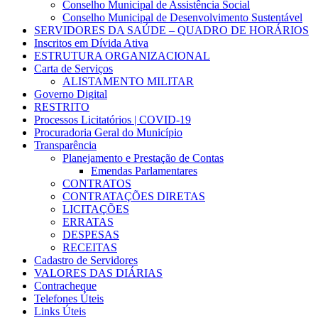
Conselho Municipal de Assistência Social
Conselho Municipal de Desenvolvimento Sustentável
SERVIDORES DA SAÚDE – QUADRO DE HORÁRIOS
Inscritos em Dívida Ativa
ESTRUTURA ORGANIZACIONAL
Carta de Serviços
ALISTAMENTO MILITAR
Governo Digital
RESTRITO
Processos Licitatórios | COVID-19
Procuradoria Geral do Município
Transparência
Planejamento e Prestação de Contas
Emendas Parlamentares
CONTRATOS
CONTRATAÇÕES DIRETAS
LICITAÇÕES
ERRATAS
DESPESAS
RECEITAS
Cadastro de Servidores
VALORES DAS DIÁRIAS
Contracheque
Telefones Úteis
Links Úteis