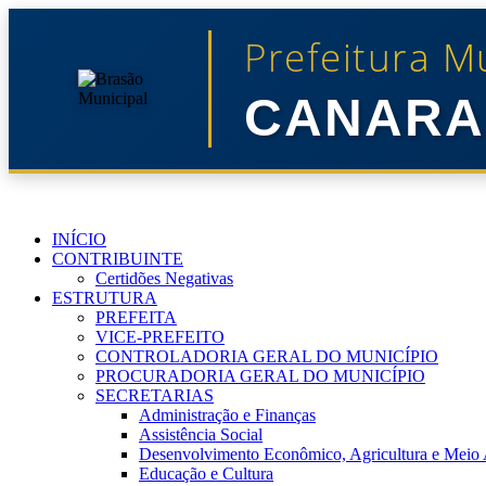
Prefeitura M
CANARA
INÍCIO
CONTRIBUINTE
Certidões Negativas
ESTRUTURA
PREFEITA
VICE-PREFEITO
CONTROLADORIA GERAL DO MUNICÍPIO
PROCURADORIA GERAL DO MUNICÍPIO
SECRETARIAS
Administração e Finanças
Assistência Social
Desenvolvimento Econômico, Agricultura e Meio
Educação e Cultura