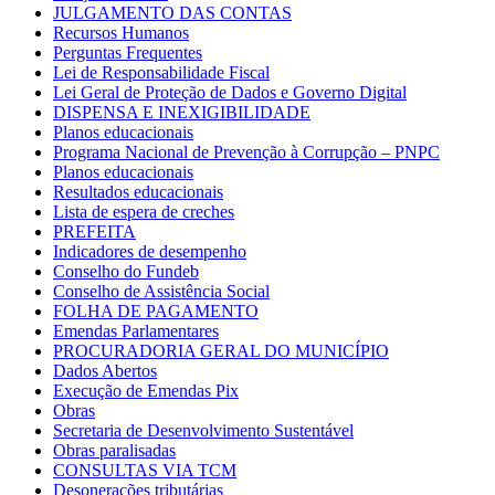
JULGAMENTO DAS CONTAS
Recursos Humanos
Perguntas Frequentes
Lei de Responsabilidade Fiscal
Lei Geral de Proteção de Dados e Governo Digital
DISPENSA E INEXIGIBILIDADE
Planos educacionais
Programa Nacional de Prevenção à Corrupção – PNPC
Planos educacionais
Resultados educacionais
Lista de espera de creches
PREFEITA
Indicadores de desempenho
Conselho do Fundeb
Conselho de Assistência Social
FOLHA DE PAGAMENTO
Emendas Parlamentares
PROCURADORIA GERAL DO MUNICÍPIO
Dados Abertos
Execução de Emendas Pix
Obras
Secretaria de Desenvolvimento Sustentável
Obras paralisadas
CONSULTAS VIA TCM
Desonerações tributárias