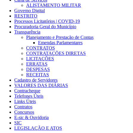
ALISTAMENTO MILITAR
Governo Digital
RESTRITO
Processos Licitatórios | COVID-19
Procuradoria Geral do Município
Transparência
Planejamento e Prestação de Contas
Emendas Parlamentares
CONTRATOS
CONTRATAÇÕES DIRETAS
LICITAÇÕES
ERRATAS
DESPESAS
RECEITAS
Cadastro de Servidores
VALORES DAS DIÁRIAS
Contracheque
Telefones Úteis
Links Úteis
Contratos
Concursos
E-sic & Ouvidoria
SIC
LEGISLAÇÃO E ATOS