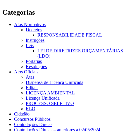
Categorias
Atos Normativos
Decretos
RESPONSABILIDADE FISCAL
Instruções
Leis
LEI DE DIRETRIZES ORÇAMENTÁRIAS
(LDO)
Portarias
Resoluções
Atos Oficiais
Atas
Dispensa de Licença Unificada
Editais
LICENÇA AMBIENTAL
Licença Unificada
PROCESSO SELETIVO
RLO
Cidadão
Concursos Públicos
Contratações Diretas
Contratações Diretas – anteriores a 02/05/2024