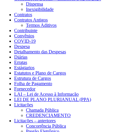
Dispensa
Inexigibilidade
Contratos
Contratos Antigos
Termos Aditivos
Contribuinte
Convênios
COVID-19
Despesa
Detalhamento das Despesas
Diárias
Erratas
Estágiarios
Estatutos e Plano de Cargos
Estrutura de Cargos
Folha de Pagamento
Fornecedor
LAI – Lei de Acesso à Informação
LEI DE PLANO PLURIANUAL (PPA)
Licitações
Chamada Pública
CREDENCIAMENTO
Licitações – anteriores
Concorrência Pública
Pregão Eletrônico