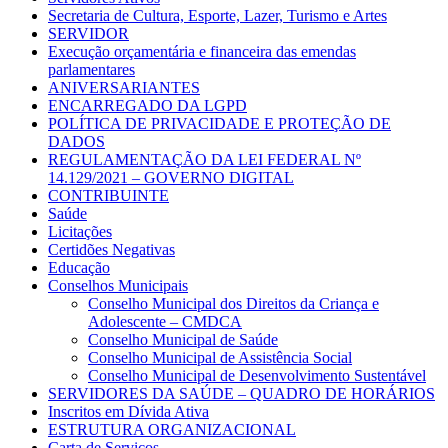
Secretaria de Cultura, Esporte, Lazer, Turismo e Artes
SERVIDOR
Execução orçamentária e financeira das emendas
parlamentares
ANIVERSARIANTES
ENCARREGADO DA LGPD
POLÍTICA DE PRIVACIDADE E PROTEÇÃO DE
DADOS
REGULAMENTAÇÃO DA LEI FEDERAL Nº
14.129/2021 – GOVERNO DIGITAL
CONTRIBUINTE
Saúde
Licitações
Certidões Negativas
Educação
Conselhos Municipais
Conselho Municipal dos Direitos da Criança e
Adolescente – CMDCA
Conselho Municipal de Saúde
Conselho Municipal de Assistência Social
Conselho Municipal de Desenvolvimento Sustentável
SERVIDORES DA SAÚDE – QUADRO DE HORÁRIOS
Inscritos em Dívida Ativa
ESTRUTURA ORGANIZACIONAL
Carta de Serviços