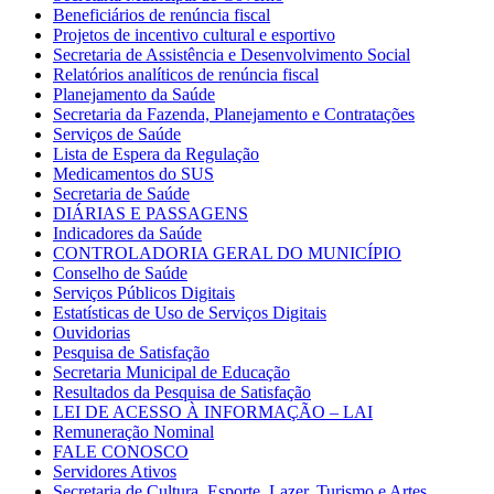
Beneficiários de renúncia fiscal
Projetos de incentivo cultural e esportivo
Secretaria de Assistência e Desenvolvimento Social
Relatórios analíticos de renúncia fiscal
Planejamento da Saúde
Secretaria da Fazenda, Planejamento e Contratações
Serviços de Saúde
Lista de Espera da Regulação
Medicamentos do SUS
Secretaria de Saúde
DIÁRIAS E PASSAGENS
Indicadores da Saúde
CONTROLADORIA GERAL DO MUNICÍPIO
Conselho de Saúde
Serviços Públicos Digitais
Estatísticas de Uso de Serviços Digitais
Ouvidorias
Pesquisa de Satisfação
Secretaria Municipal de Educação
Resultados da Pesquisa de Satisfação
LEI DE ACESSO À INFORMAÇÃO – LAI
Remuneração Nominal
FALE CONOSCO
Servidores Ativos
Secretaria de Cultura, Esporte, Lazer, Turismo e Artes