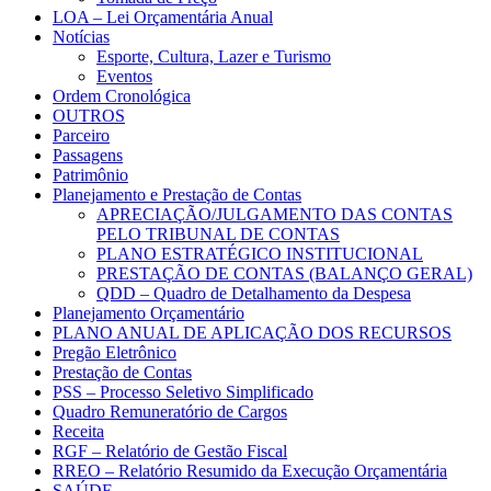
LOA – Lei Orçamentária Anual
Notícias
Esporte, Cultura, Lazer e Turismo
Eventos
Ordem Cronológica
OUTROS
Parceiro
Passagens
Patrimônio
Planejamento e Prestação de Contas
APRECIAÇÃO/JULGAMENTO DAS CONTAS
PELO TRIBUNAL DE CONTAS
PLANO ESTRATÉGICO INSTITUCIONAL
PRESTAÇÃO DE CONTAS (BALANÇO GERAL)
QDD – Quadro de Detalhamento da Despesa
Planejamento Orçamentário
PLANO ANUAL DE APLICAÇÃO DOS RECURSOS
Pregão Eletrônico
Prestação de Contas
PSS – Processo Seletivo Simplificado
Quadro Remuneratório de Cargos
Receita
RGF – Relatório de Gestão Fiscal
RREO – Relatório Resumido da Execução Orçamentária
SAÚDE