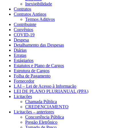
Inexigibilidade
Contratos
Contratos Antigos
Termos Aditivos
Contribuinte
Convênios
COVID-19
Despesa
Detalhamento das Despesas
Diárias
Erratas
Estágiarios
Estatutos e Plano de Cargos
Estrutura de Cargos
Folha de Pagamento
Fornecedor
LAI – Lei de Acesso à Informação
LEI DE PLANO PLURIANUAL (PPA)
Licitações
Chamada Pública
CREDENCIAMENTO
Licitações – anteriores
Concorrência Pública
Pregão Eletrônico
Tomada de Preço